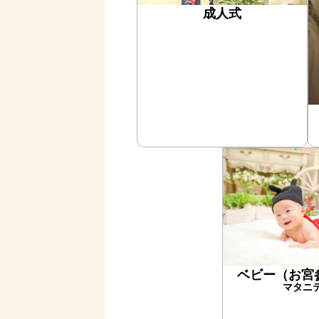
成人式
ベビー（お宮
マタニ