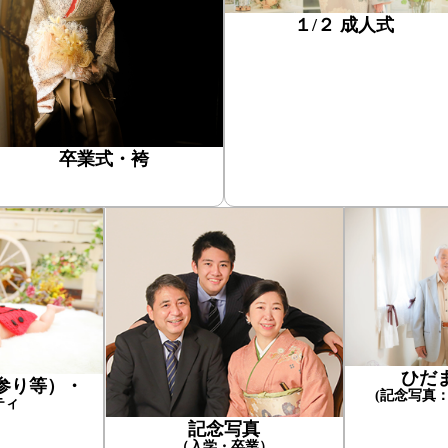
１/２ 成人式
卒業式・袴
ひだ
参り等）・
(記念写真
ティ
記念写真
（入学・卒業）