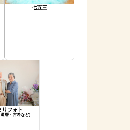
七五三
まりフォト
：還暦・古希など)