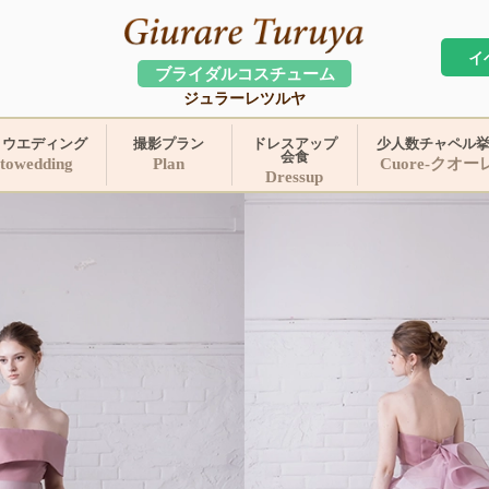
イ
ブライダルコスチューム
ジュラーレツルヤ
トウエディング
撮影プラン
ドレスアップ
少人数チャペル
会食
towedding
Plan
Cuore-クオー
Dressup